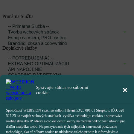
Primárna Služba
Doplnkové služby
Jazyková mutácia
Spravujte súhlas so súbormi
cookie
Spoločnosť WEBISION s.r.o., so sídlom Hlavná 53/25 091 01 Stropkov, IČO: 528
Popis projektu
527 25 na svojich webových stránkach využíva technológiu cookies a spracováva
osobné dáta ako IP adresy a cookie identifikátory na meranie výkonnosti obsahu pre
ďalšiu analytiku webu. Na poskytovanie tých najlepších skúseností používame
technológie, ako sú súbory cookie na ukladanie a/alebo prístup k informáciám o