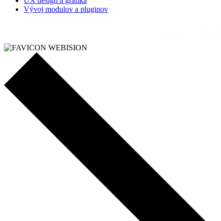
UX design a grafika
Vývoj modulov a pluginov
Copyright © 2026 WE