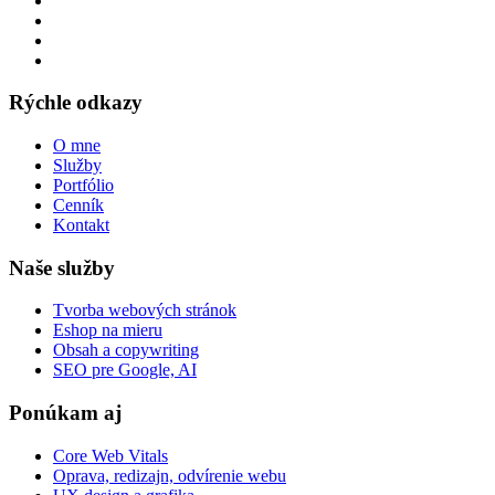
Rýchle odkazy
O mne
Služby
Portfólio
Cenník
Kontakt
Naše služby
Tvorba webových stránok
Eshop na mieru
Obsah a copywriting
SEO pre Google, AI
Ponúkam aj
Core Web Vitals
Oprava, redizajn, odvírenie webu