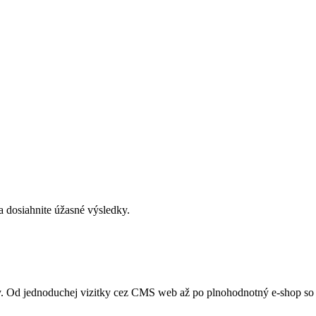
 dosiahnite úžasné výsledky.
Od jednoduchej vizitky cez CMS web až po plnohodnotný e-shop so S