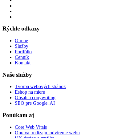
Rýchle odkazy
O mne
Služby
Portfólio
Cenník
Kontakt
Naše služby
Tvorba webových stránok
Eshop na mieru
Obsah a copywriting
SEO pre Google, AI
Ponúkam aj
Core Web Vitals
Oprava, redizajn, odvírenie webu