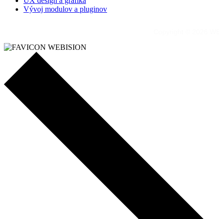
UX design a grafika
Vývoj modulov a pluginov
Copyright © 2026 WE