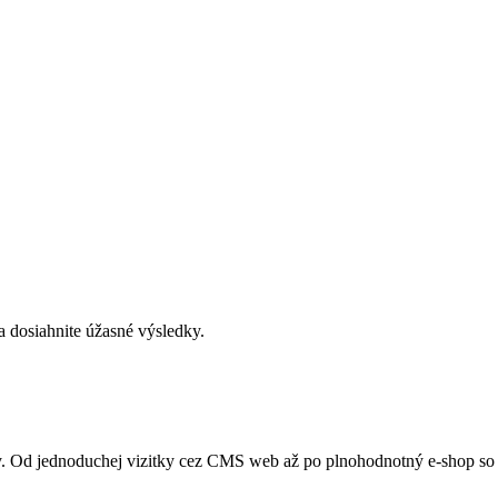
 dosiahnite úžasné výsledky.
Od jednoduchej vizitky cez CMS web až po plnohodnotný e-shop so S