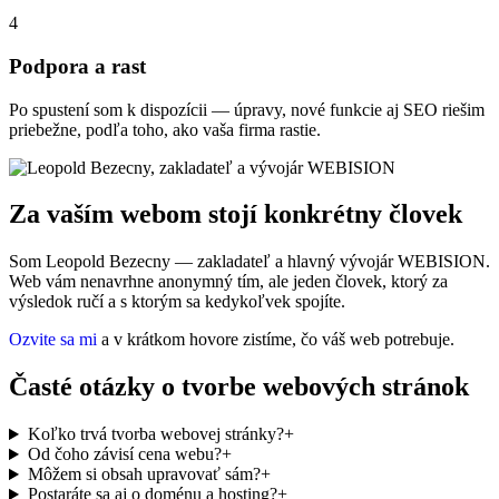
4
Podpora a rast
Po spustení som k dispozícii — úpravy, nové funkcie aj SEO riešim
priebežne, podľa toho, ako vaša firma rastie.
Za vaším webom stojí konkrétny
človek
Som Leopold Bezecny — zakladateľ a hlavný vývojár WEBISION.
Web vám nenavrhne anonymný tím, ale jeden človek, ktorý za
výsledok ručí a s ktorým sa kedykoľvek spojíte.
Ozvite sa mi
a v krátkom hovore zistíme, čo váš web potrebuje.
Časté otázky o tvorbe webových
stránok
Koľko trvá tvorba webovej stránky?
+
Od čoho závisí cena webu?
+
Môžem si obsah upravovať sám?
+
Postaráte sa aj o doménu a hosting?
+