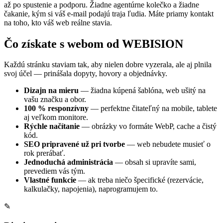
až po spustenie a podporu. Žiadne agentúrne kolečko a žiadne
čakanie, kým si váš e-mail podajú traja ľudia. Máte priamy kontakt
na toho, kto váš web reálne stavia.
Čo získate s webom od
WEBISION
Každú stránku staviam tak, aby nielen dobre vyzerala, ale aj plnila
svoj účel — prinášala dopyty, hovory a objednávky.
Dizajn na mieru
— žiadna kúpená šablóna, web ušitý na
vašu značku a obor.
100 % responzívny
— perfektne čitateľný na mobile, tablete
aj veľkom monitore.
Rýchle načítanie
— obrázky vo formáte WebP, cache a čistý
kód.
SEO pripravené už pri tvorbe
— web nebudete musieť o
rok prerábať.
Jednoduchá administrácia
— obsah si upravíte sami,
prevediem vás tým.
Vlastné funkcie
— ak treba niečo špecifické (rezervácie,
kalkulačky, napojenia), naprogramujem to.
✎