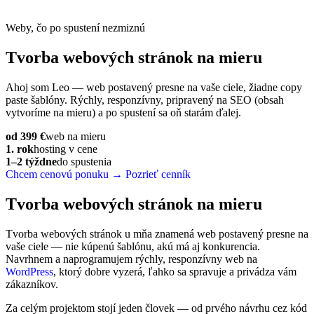
Weby, čo po spustení nezmiznú
Tvorba webových stránok
na mieru
Ahoj som Leo — web postavený presne na vaše ciele, žiadne copy
paste šablóny. Rýchly, responzívny, pripravený na SEO (obsah
vytvoríme na mieru) a po spustení sa oň starám ďalej.
od 399 €
web na mieru
1. rok
hosting v cene
1–2 týždne
do spustenia
Chcem cenovú ponuku →
Pozrieť cenník
Tvorba webových stránok na
mieru
Tvorba webových stránok u mňa znamená web postavený presne na
vaše ciele — nie kúpenú šablónu, akú má aj konkurencia.
Navrhnem a naprogramujem rýchly, responzívny web na
WordPress
, ktorý dobre vyzerá, ľahko sa spravuje a privádza vám
zákazníkov.
Za celým projektom stojí jeden človek — od prvého návrhu cez kód