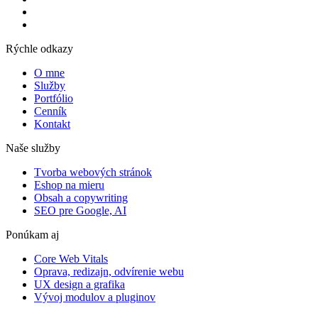
Rýchle odkazy
O mne
Služby
Portfólio
Cenník
Kontakt
Naše služby
Tvorba webových stránok
Eshop na mieru
Obsah a copywriting
SEO pre Google, AI
Ponúkam aj
Core Web Vitals
Oprava, redizajn, odvírenie webu
UX design a grafika
Vývoj modulov a pluginov