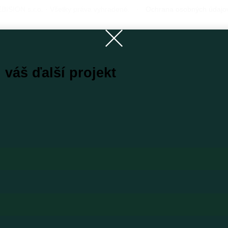
BISION s.r.o. · Všetky práva vyhradené.
·
Ochrana osobných údajo
i váš
ďalší projekt