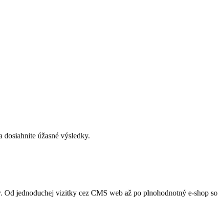
 dosiahnite úžasné výsledky.
Od jednoduchej vizitky cez CMS web až po plnohodnotný e-shop so S